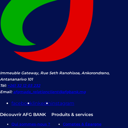
Immeuble Gateway, Rue Seth Ranohisoa, Ankorondrano,
Antananarivo 101
Tél:
+261 32 12 03 232
Email:
afgmada_relationclient@afgbank.mg
facebook
linkedin
instagram
Découvrir AFG BANK
Produits & services
Qui sommes-nous ?
Comptes & Épargne