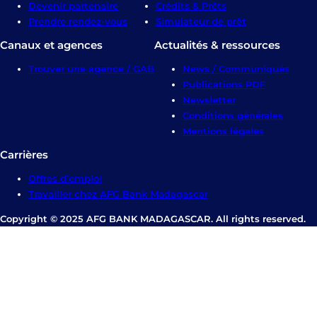
Devenir partenaire
Crédits & Prêts
Prendre rendez-vous
Simulateur de prêt
Canaux et agences
Actualités & ressources
Trouver une agence / GAB
News / Communiqués
Publications PDF
Newsletter
Conditions générales
Mentions légales
Carrières
Offres d’emploi
Travailler chez AFG Bank Madagascar
Copyright © 2025 AFG BANK MADAGASCAR. All rights reserved.