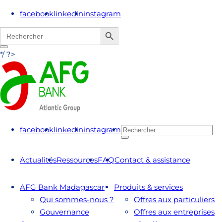
facebook
linkedin
instagram
Search Button
Search
for:
*/ ?>
facebook
linkedin
instagram
Actualités
Ressources
FAQ
Contact & assistance
AFG Bank Madagascar
Produits & services
Qui sommes-nous ?
Offres aux particuliers
Gouvernance
Offres aux entreprises