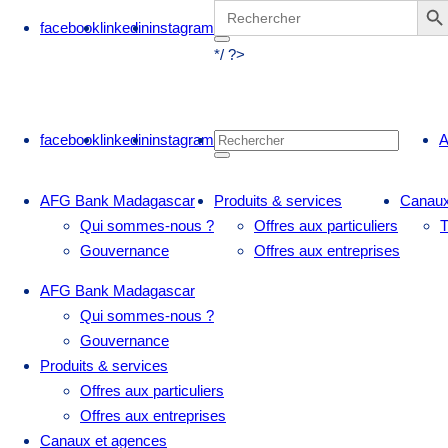
Search
for:
facebook
linkedin
instagram
*/ ?>
facebook
linkedin
instagram
A
AFG Bank Madagascar
Produits & services
Canaux
Qui sommes-nous ?
Offres aux particuliers
T
Gouvernance
Offres aux entreprises
AFG Bank Madagascar
Qui sommes-nous ?
Gouvernance
Produits & services
Offres aux particuliers
Offres aux entreprises
Canaux et agences