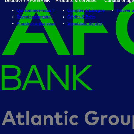
Découvrir AFG BANK
Produits & services
Canaux et ag
Qui sommes-nous ?
Comptes & Épargne
Trouver 
Devenir partenaire
Crédits & Prêts
Prendre rendez-vous
Simulateur de prêt