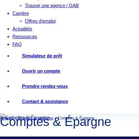
Trouver une agence / GAB
Carrière
Offres d’emploi
Actualités
Ressources
FAQ
Simulateur de prêt
Ouvrir un compte
Prendre rendez-vous
Contact & assistance
Comptes & Épargne
Accueil
»
Produits & services
»
Comptes & Épargne