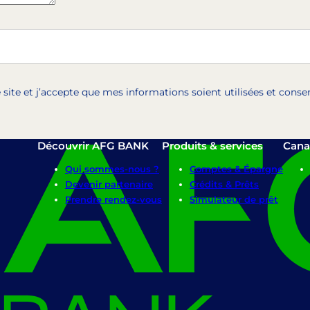
re site et j’accepte que mes informations soient utilisées et con
Découvrir AFG BANK
Produits & services
Cana
Qui sommes-nous ?
Comptes & Épargne
Devenir partenaire
Crédits & Prêts
Prendre rendez-vous
Simulateur de prêt