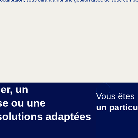
er, un
Vous êtes
se ou une
un particu
 solutions adaptées