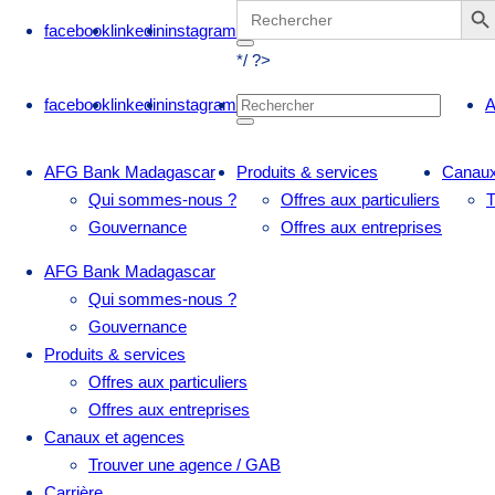
Search
for:
facebook
linkedin
instagram
*/ ?>
facebook
linkedin
instagram
A
AFG Bank Madagascar
Produits & services
Canaux
Qui sommes-nous ?
Offres aux particuliers
T
Gouvernance
Offres aux entreprises
AFG Bank Madagascar
Qui sommes-nous ?
Gouvernance
Produits & services
Offres aux particuliers
Offres aux entreprises
Canaux et agences
Trouver une agence / GAB
Carrière