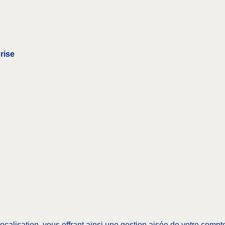
rise
localisation, vous offrant ainsi une gestion aisée de votre comp