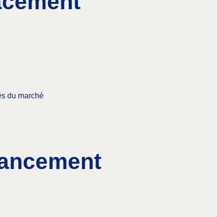
lacement
tés du marché
nancement