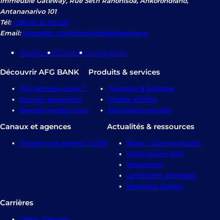
Immeuble Gateway, Rue Seth Ranohisoa, Ankorondrano,
Antananarivo 101
Tél:
+261 32 12 03 232
Email:
afgmada_relationclient@afgbank.mg
facebook
linkedin
instagram
Découvrir AFG BANK
Produits & services
Qui sommes-nous ?
Comptes & Épargne
Devenir partenaire
Crédits & Prêts
Prendre rendez-vous
Simulateur de prêt
Canaux et agences
Actualités & ressources
Trouver une agence / GAB
News / Communiqués
Publications PDF
Newsletter
Conditions générales
Mentions légales
Carrières
Offres d’emploi