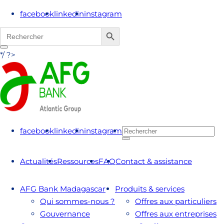
facebook
linkedin
instagram
Search Button
Search
for:
*/ ?>
facebook
linkedin
instagram
Actualités
Ressources
FAQ
Contact & assistance
AFG Bank Madagascar
Produits & services
Qui sommes-nous ?
Offres aux particuliers
Gouvernance
Offres aux entreprises