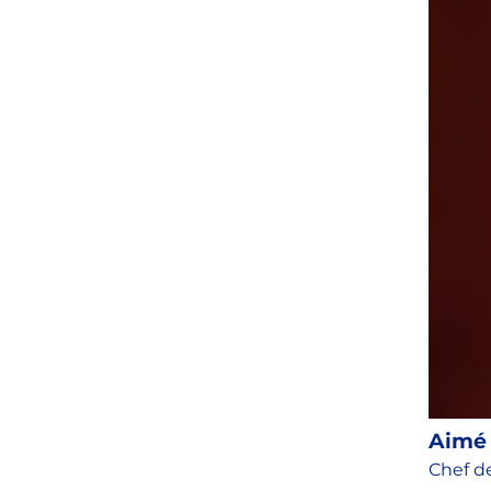
Aimé
Chef d