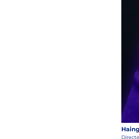
Hain
Directe