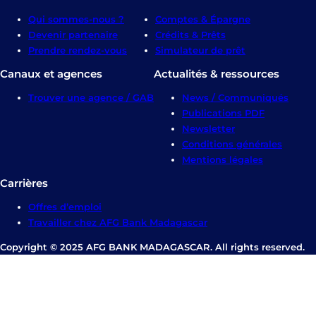
Qui sommes-nous ?
Comptes & Épargne
Devenir partenaire
Crédits & Prêts
Prendre rendez-vous
Simulateur de prêt
Canaux et agences
Actualités & ressources
Trouver une agence / GAB
News / Communiqués
Publications PDF
Newsletter
Conditions générales
Mentions légales
Carrières
Offres d’emploi
Travailler chez AFG Bank Madagascar
Copyright © 2025 AFG BANK MADAGASCAR. All rights reserved.