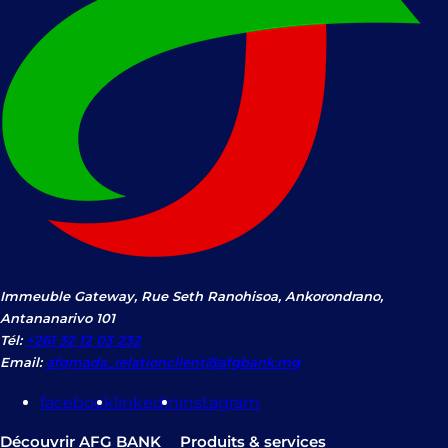
Immeuble Gateway, Rue Seth Ranohisoa, Ankorondrano,
Antananarivo 101
Tél:
+261 32 12 03 232
Email:
afgmada_relationclient@afgbank.mg
facebook
linkedin
instagram
Découvrir AFG BANK
Produits & services