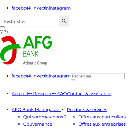
facebook
linkedin
instagram
Search Button
Search
for:
*/ ?>
facebook
linkedin
instagram
Actualités
Ressources
FAQ
Contact & assistance
AFG Bank Madagascar
Produits & services
Qui sommes-nous ?
Offres aux particuliers
Gouvernance
Offres aux entreprises