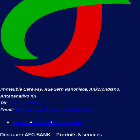
Immeuble Gateway, Rue Seth Ranohisoa, Ankorondrano,
Antananarivo 101
Tél:
+261 32 12 03 232
Email:
afgmada_relationclient@afgbank.mg
facebook
linkedin
instagram
Découvrir AFG BANK
Produits & services