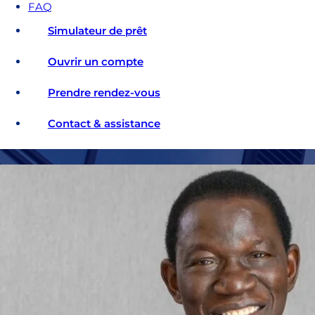
FAQ
Simulateur de prêt
Ouvrir un compte
Prendre rendez-vous
Contact & assistance
Accueil
»
Découvrir AFG BANK
»
Qui sommes-nous ?