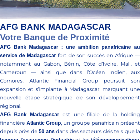
AFG BANK MADAGASCAR
Votre Banque de Proximité
AFG Bank Madagascar : une ambition panafricaine au
fort de son succès en Afrique 
service de Madagascar
notamment au Gabon, Bénin, Côte d’Ivoire, Mali, et
Cameroun — ainsi que dans l’Océan Indien, aux
Comores, Atlantic Financial Group poursuit son
expansion et s’implante à Madagascar, marquant une
nouvelle étape stratégique de son développement
régional.
est une filiale de la holding
AFG Bank Madagascar
financière
, un groupe panafricain présent
Atlantic Group
depuis p
rès de
dans des secteurs clés tels que l
50 an
s
, l’
, l’
et les
banque
assurance
industrie
télécommunications