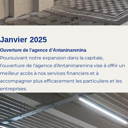
notre présence dans des zones économiques clés.
développement. Cet événement a réuni partenaires,
autorités et parties prenantes, confirmant notre
ambition de devenir un acteur majeur du secteur
bancaire.
Octobre 2022
Janvier 2025
Obtention de l’agrément bancaire
Ouverture de l’agence d’Antaninarenina
Une étape fondatrice marquant la reconnaissance
Poursuivant notre expansion dans la capitale,
officielle de notre institution par les autorités
l’ouverture de l’agence d’Antaninarenina vise à offrir un
compétentes. Cet agrément témoigne de la solidité de
meilleur accès à nos services financiers et à
notre modèle, de notre conformité réglementaire et de
accompagner plus efficacement les particuliers et les
notre engagement à offrir des services financiers fiables
entreprises.
et sécurisés.