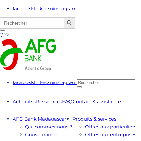
facebook
linkedin
instagram
Search Button
Search
for:
*/ ?>
facebook
linkedin
instagram
Actualités
Ressources
FAQ
Contact & assistance
AFG Bank Madagascar
Produits & services
Qui sommes-nous ?
Offres aux particuliers
Gouvernance
Offres aux entreprises