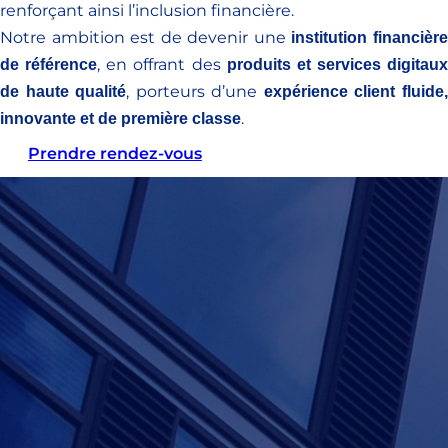
renforçant ainsi l’inclusion financière.
Notre ambition est de devenir une
institution financièr
, en offrant des
de référence
produits et services digitaux
, porteurs d’une
de haute qualité
expérience client fluide
.
innovante et de première classe
Prendre rendez-vous
En quelques chiffres
5
Agences à travers le pays
+6
GAB Hors sites
+150
Collaborateurs