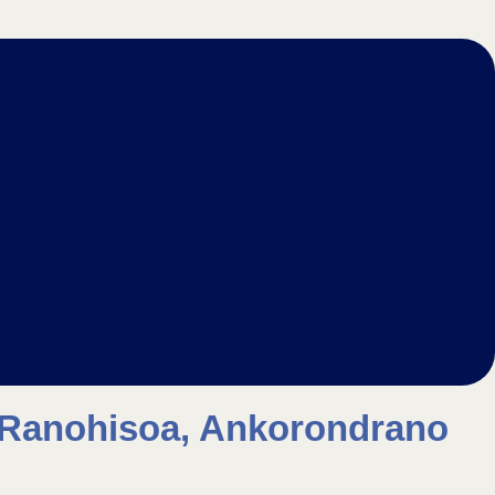
 Ranohisoa, Ankorondrano