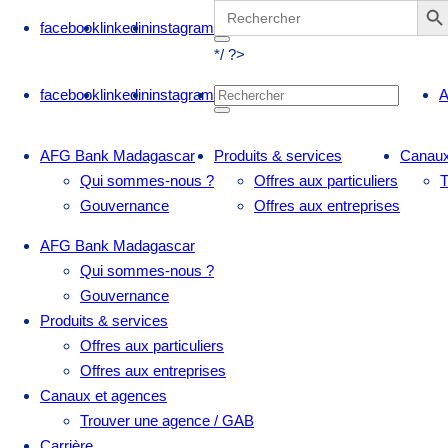
Search
for:
facebook
linkedin
instagram
*/ ?>
facebook
linkedin
instagram
A
AFG Bank Madagascar
Produits & services
Canaux
Qui sommes-nous ?
Offres aux particuliers
T
Gouvernance
Offres aux entreprises
AFG Bank Madagascar
Qui sommes-nous ?
Gouvernance
Produits & services
Offres aux particuliers
Offres aux entreprises
Canaux et agences
Trouver une agence / GAB
Carrière