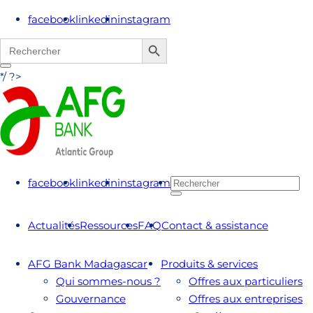
facebook
linkedin
instagram
Search Button
Search
for:
*/ ?>
facebook
linkedin
instagram
Actualités
Ressources
FAQ
Contact & assistance
AFG Bank Madagascar
Produits & services
Qui sommes-nous ?
Offres aux particuliers
Gouvernance
Offres aux entreprises