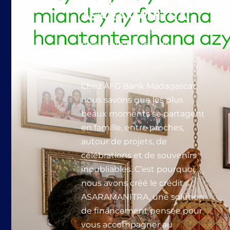
ASARAMANITRA
Cette année, vivez
pleinement la fête de
l’Indépendance.
Chez AFG Bank Madagascar,
nous savons que les plus
beaux moments se partagent
en famille, entre proches,
autour de projets, de
célébrations et de souvenirs
inoubliables. C’est pourquoi
nous avons créé le crédit
ASARAMANITRA, une solution
de financement pensée pour
vous accompagner au