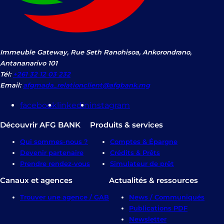
Immeuble Gateway, Rue Seth Ranohisoa, Ankorondrano,
Antananarivo 101
Tél:
+261 32 12 03 232
Email:
afgmada_relationclient@afgbank.mg
facebook
linkedin
instagram
Découvrir AFG BANK
Produits & services
Qui sommes-nous ?
Comptes & Épargne
Devenir partenaire
Crédits & Prêts
Prendre rendez-vous
Simulateur de prêt
Canaux et agences
Actualités & ressources
Trouver une agence / GAB
News / Communiqués
Publications PDF
Newsletter