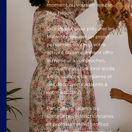
moment où vous en avez le
plus besoin.
Que ce soit pour préparer les
festivités, réaliser un projet
personnel, soutenir votre
activité ou simplement offrir
le meilleur à vos proches,
cette offre vous donne accès
à des avances sur salaires et
des découverts adaptés à
votre situation.
Particuliers, salariés du
secteur privé, fonctionnaires
et professionnels : profitez