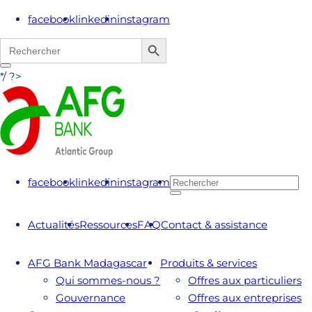
facebook
linkedin
instagram
Search Button
Search
for:
*/ ?>
facebook
linkedin
instagram
Actualités
Ressources
FAQ
Contact & assistance
AFG Bank Madagascar
Produits & services
Qui sommes-nous ?
Offres aux particuliers
Gouvernance
Offres aux entreprises