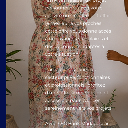
festivités, réaliser un projet
personnel, soutenir votre
activité ou simplement offrir
le meilleur à vos proches,
cette offre vous donne accès
à des avances sur salaires et
des découverts adaptés à
votre situation.
Particuliers, salariés du
secteur privé, fonctionnaires
et professionnels : profitez
d’une offre simple, rapide et
accessible pour avancer
sereinement vers vos projets.
Avec AFG Bank Madagascar,