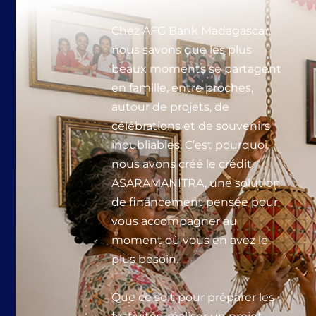
Chez AFG Bank Madagascar,
nous savons que les plus
beaux moments se partagent
en famille, entre proches,
autour de projets, de
célébrations et de souvenirs
inoubliables. C’est pourquoi
nous avons créé le crédit
ASARAMANITRA, une solution
de financement pensée pour
vous accompagner au
moment où vous en avez le
plus besoin.
Que ce soit pour préparer les