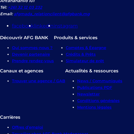
Antananarivo 101
Tél:
+261 32 12 03 232
Email:
afgmada_relationclient@afgbank.mg
facebook
linkedin
instagram
Découvrir AFG BANK
Produits & services
Qui sommes-nous ?
Comptes & Épargne
Devenir partenaire
Crédits & Prêts
Prendre rendez-vous
Simulateur de prêt
Canaux et agences
Actualités & ressources
Trouver une agence / GAB
News / Communiqués
Publications PDF
Newsletter
Conditions générales
Mentions légales
Carrières
Offres d’emploi
Travailler chez AFG Bank Madagascar